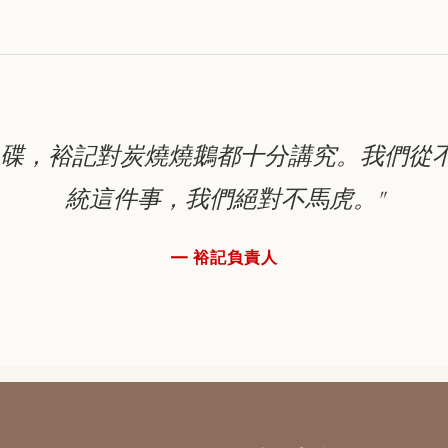
上碟，裕記對炭燒燒鵝都十分講究。我們從
統這件事，我們絕對不馬虎。"
— 裕記負責人