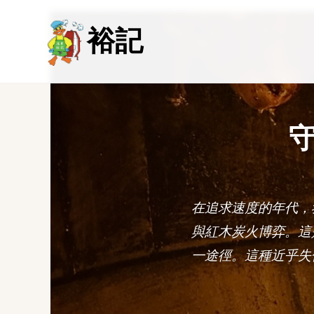
裕記
在追求速度的年代，
與紅木炭火博弈。這
一途徑。這種近乎失