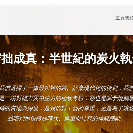
主頁
關
守拙成真：半世紀的炭火執
我們選擇了一條最艱難的路。捨棄現代化的便利，我
是一場對體力與專注力的極致考驗，卻也是賦予燒鵝
傳的質地與深度，是我們對工藝的尊重，更是為了讓
品嚐到那份跨越時代、厚重而純粹的傳統感動。