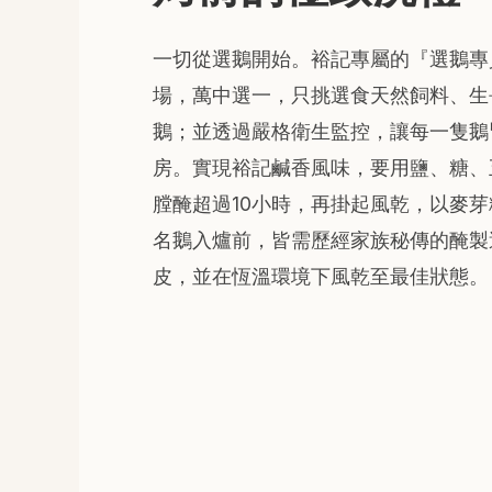
一切從選鵝開始。裕記專屬的『選鵝專
場，萬中選一，只挑選食天然飼料、生
鵝；並透過嚴格衛生監控，讓每一隻鵝
房。實現裕記鹹香風味，要用鹽、糖、
膛醃超過10小時，再掛起風乾，以麥
名鵝入爐前，皆需歷經家族秘傳的醃製
皮，並在恆溫環境下風乾至最佳狀態。