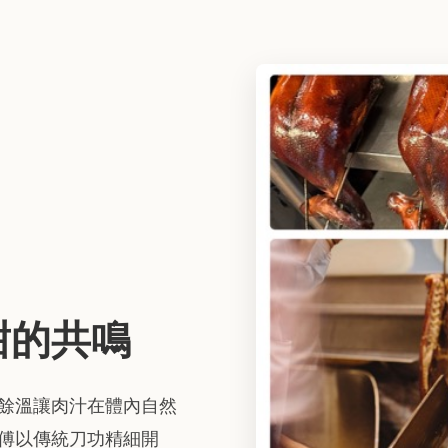
甜的共鳴
餘溫讓肉汁在體內自然
傅以傳統刀功精細開