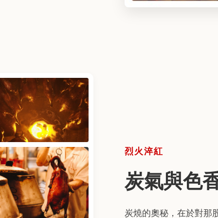
烈火淬紅
炭氣與色
炭燒的奧秘，在於對那