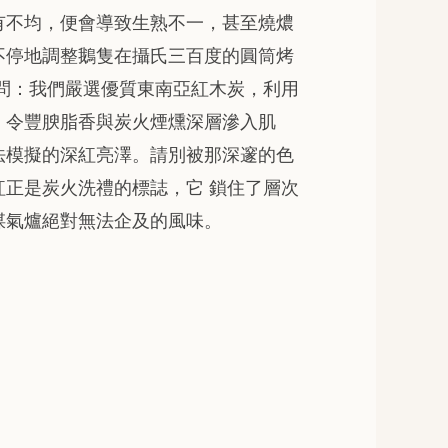
有不均，便會導致生熟不一，甚至燒燶
不停地調整鵝隻在攝氏三百度的圓筒烤
學問：我們嚴選優質東南亞紅木炭，利用
，令豐腴脂香與炭火煙燻深層滲入肌
法模擬的深紅亮澤。請別被那深邃的色
紅正是炭火洗禮的標誌，它 鎖住了層次
煤氣爐絕對無法企及的風味。