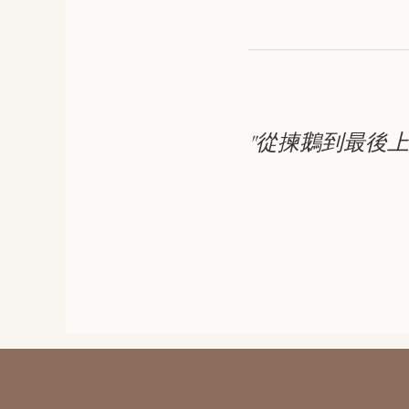
"從揀鵝到最後