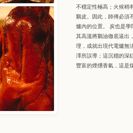
不穩定性極高；火候稍
鵝皮。因此，師傅必須
爐內的位置。 炭也是
其高溫將鵝油徹底逼出
理，成就出現代電爐無
澤所誤導；這沉穩的深
豐富的煙燻香氣，這是