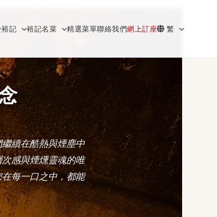
於裕記
裕記名菜
精選菜單
聯絡我們
網上訂座
繁
念
們繼續在酷熱與煙塵中
層次感與煙燻靈魂的唯
您在每一口之中，都能