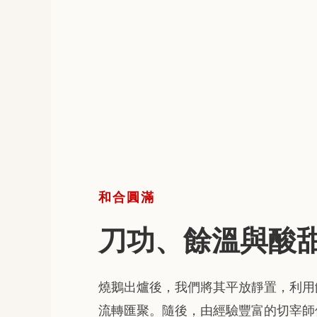
和合圓滿
刀功、餘溫與酸
燒鵝出爐後，我們將其平放靜置，利用
流轉匯聚。隨後，由經驗豐富的切宰師