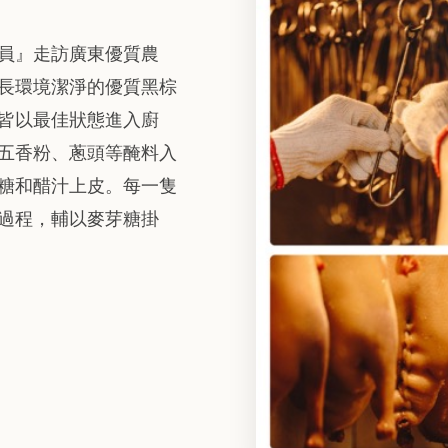
員』走訪廣東優質農
長環境潔淨的優質黑棕
皆以最佳狀態進入廚
五香粉、蔥頭等醃料入
芽糖和醋汁上皮。每一隻
過程，輔以麥芽糖掛