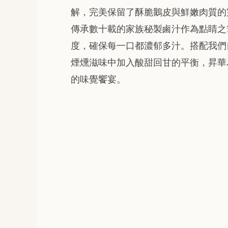
解，完美保留了酥脆鵝皮與鮮嫩肉質的
傳承數十載的家族秘製鹵汁作為點睛之
度，確保每一口都濃郁多汁。搭配我們
煙燻滋味中加入酸甜回甘的平衡，昇華
的味覺饗宴。