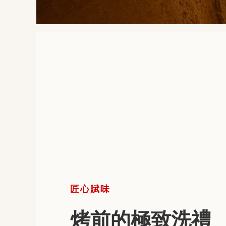
匠心賦味
烤前的極致洗禮